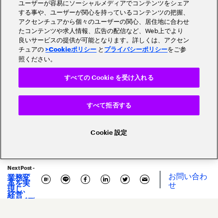
ユーザーが容易にソーシャルメディアでコンテンツをシェア
する事や、ユーザーが関心を持っているコンテンツの把握、
アクセンチュアから個々のユーザーの関心、居住地に合わせ
たコンテンツや求人情報、広告の配信など、Web上でより
良いサービスの提供が可能となります。詳しくは、アクセン
チュアの
と
をご参
>Cookieポリシー
プライバシーポリシー
照ください。
すべての Cookie を受け入れる
すべて拒否する
Cookie 設定
Next Post -
お問い合わ
業務変
革を実
せ
現し、
Related Posts
経営
の“バデ
ィ”に。
金融業
界にお