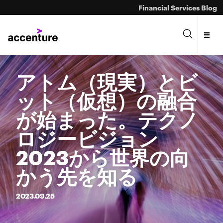
Financial Services Blog
アトム（現実）とビ
ット（仮想）の融合
が始まった。テクノ
ロジービジョン
2023から世界の向
かう先を知る
2023.
09.
25