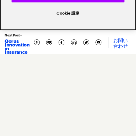
Cookie 設定
Next Post -
お問い
Qorus
Innovation
合わせ
in
Related Posts
Insurance
Awards
2023の受
賞イノベー
ションを解
説。保険イ
ノベーショ
ンの今後を
占う
2026.
07.
15
ウェビナー
By
中野 将志
&
山根 圭輔
AIエージェント駆動開発がもたら
す、エンタープライズシステム開
発のパラダイムシフト