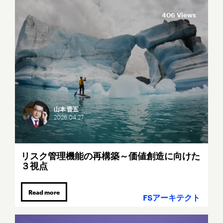
406 Views
山本 晋五
2026.
04.
27
リスク管理機能の再構築～価値創造に向けた
３視点
Read more
FSアーキテクト