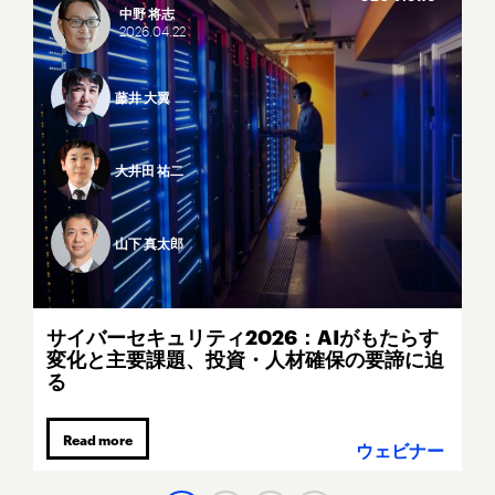
中野 将志
2026.
04.
22
藤井 大翼
大井田 祐二
山下 真太郎
サイバーセキュリティ2026：AIがもたらす
変化と主要課題、投資・人材確保の要諦に迫
る
Read more
ウェビナー