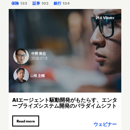
保険
133
証券
102
銀行
134
214 Views
中野 将志
2026.
07.
15
山根 圭輔
AIエージェント駆動開発がもたらす、エンタ
ープライズシステム開発のパラダイムシフト
Read more
ウェビナー