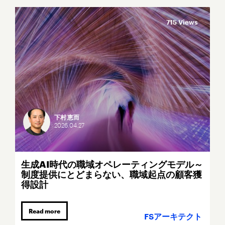
715 Views
下村 恵而
2026.
04.
27
生成AI時代の職域オペレーティングモデル～
制度提供にとどまらない、職域起点の顧客獲
得設計
Read more
FSアーキテクト