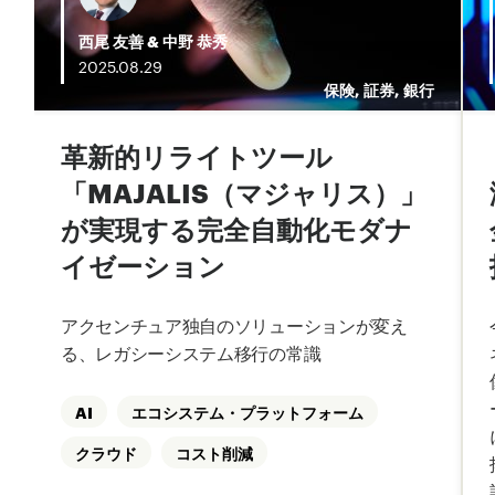
西尾 友善
&
中野 恭秀
2025.
08.
29
行
保険
,
証券
,
銀行
革新的リライトツール
ゼ
「MAJALIS（マジャリス）」
が実現する完全自動化モダナ
イゼーション
アクセンチュア独自のソリューションが変え
る、レガシーシステム移行の常識
AI
エコシステム・プラットフォーム
クラウド
コスト削減