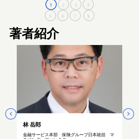
1
2
3
4
5
6
7
著者紹介
林 岳郎
金融サービス本部 保険グループ日本統括 マ