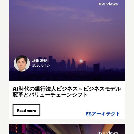
763 Views
坂田 雅紀
2026.
04.
27
AI時代の銀行法人ビジネス～ビジネスモデル
変革とバリューチェーンシフト
Read more
FSアーキテクト
920 Views