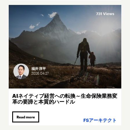
731 Views
福井 淳平
2026.
04.
27
AIネイティブ経営への転換～生命保険業務変
革の要諦と本質的ハードル
Read more
FSアーキテクト