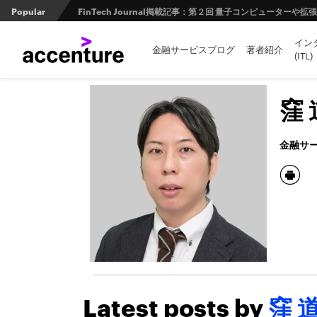
Popular
FinTech Journal掲載記事：第２回 量子コンピュータ
イン
革新的リライトツール「MAJALIS（マジャリス）」が実現
金融サービスブログ
著者紹介
(ITL)
デジタル時代に求められる保険会社～環境適応能力を維持する
窪
トークン化ビジネスの世界的潮流を紐解く。トークン化預金と
金融サ
Latest posts by
窪 