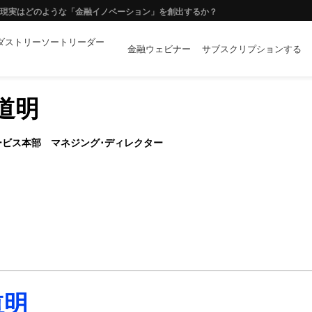
ーや拡張現実はどのような「金融イノベーション」を創出するか？
ダストリーソートリーダー
する完全自動化モダナイゼーション
金融ウェビナー
サブスクリプションする
ために
 道明
ステーブルコインが切り拓く決済の未来
ービス本部 マネジング･ディレクター
道明