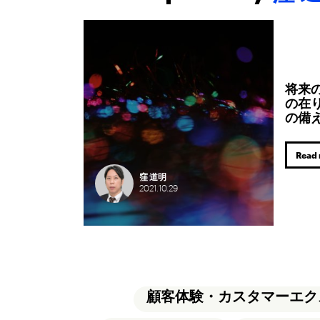
将来
の在
の備
Read
窪 道明
2021.
10.
29
顧客体験・カスタマーエク