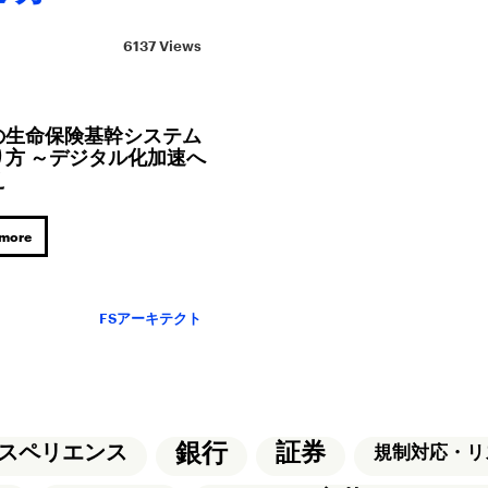
6137 Views
の生命保険基幹システム
り方 ～デジタル化加速へ
え
 more
FSアーキテクト
銀行
証券
スペリエンス
規制対応・リ