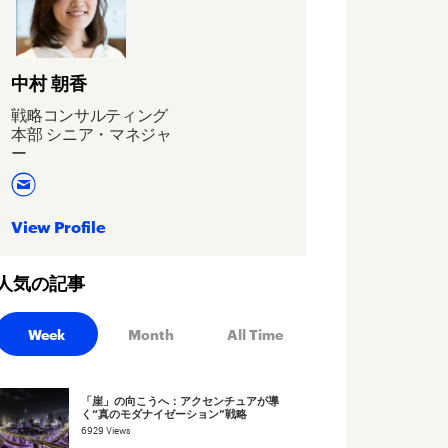
中村 朝香
戦略コンサルティング
本部 シニア・マネジャ
ー
View Profile
人気の記事
Week
Month
All Time
「崖」の向こうへ：アクセンチュアが導
く“真のモダナイゼーション”戦略
6929 Views