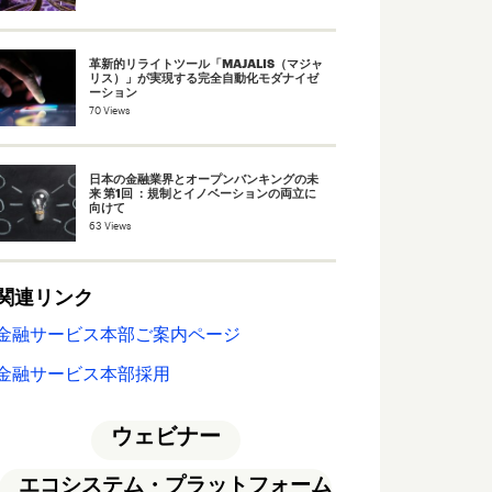
革新的リライトツール「MAJALIS（マジャ
リス）」が実現する完全自動化モダナイゼ
ーション
70 Views
日本の金融業界とオープンバンキングの未
来 第1回 ：規制とイノベーションの両立に
向けて
63 Views
関連リンク
金融サービス本部ご案内ページ
金融サービス本部採用
ウェビナー
エコシステム・プラットフォーム