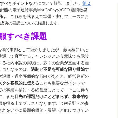
討すべきポイントなどについて解説しました。
第２
の電子通貨事業MarCoPayのCEO 藤岡敏晃
回は、これらを踏まえて準備・実行フェーズにお
の成功の要諦についてお話します。
服すべき課題
yを具体的事例として紹介しましたが、藤岡様にいた
共通して直面するチャレンジという意味でも示唆
する社内承認の実現は、多くの企業が直面する難
１つとなるのは、
過剰と不足を可能な限り排除す
大評価・過小評価的な傾向があると、経営判断の
ことも重要なポイントで
スクを客観的に伝える
ての事業を検討する経営層にとって、そこに伴う
す。また
目先の課題だけにとどまらず、将来的な
認を得る上でプラスとなります。金融分野への参
それをいかに長期的価値・展望へと結びつけてい