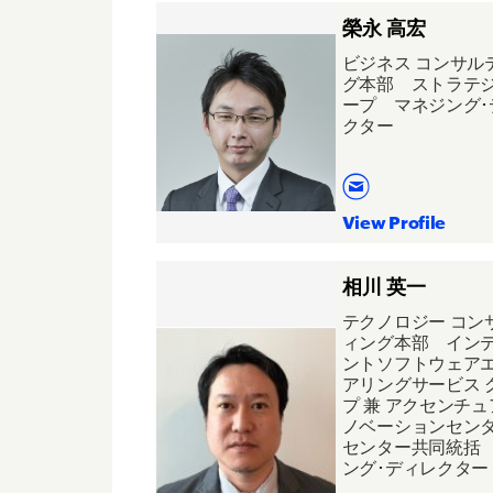
榮永 高宏
ビジネス コンサル
グ本部 ストラテ
ープ マネジング･
クター
View Profile
相川 英一
テクノロジー コン
ィング本部 イン
ントソフトウェア
アリングサービス 
プ 兼 アクセンチ
ノベーションセン
センター共同統括
ング･ディレクター