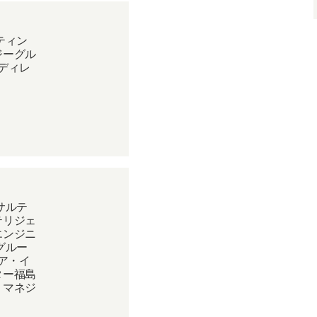
ティン
ジーグル
ディレ
サルテ
テリジェ
エンジニ
グルー
ュア・イ
ター福島
 マネジ