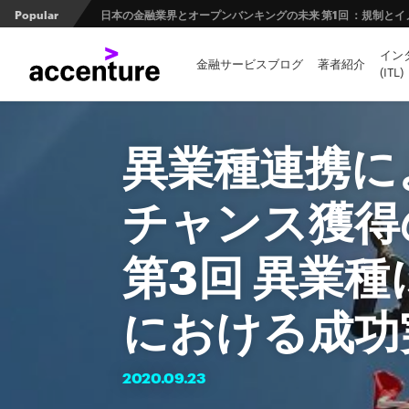
Popular
日本の金融業界とオープンバンキングの未来 第1回 ：規制と
イン
FinTech Journal掲載記事：第２回 量子コンピュータ
金融サービスブログ
著者紹介
(ITL)
顧客価値と企業経営＿Design Pivot 新しいデザインとの
異業種連携に
チャンス獲得
第3回 異業
における成功
2020.
09.
23