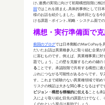
け､連携の実現に向けて初期構想段階に検
回
ではこれを踏まえ､具体的事例として日本郵船
様のお話を紹介しました。最終回となる今
ける課題・ポイント､戦略・システム面で
構想・実行準備面で克
前回のブログ
では日本郵船のMarCoPa
だいたお話は異業種参入に取り組む企業が
に富むものです。例えば、異業種事業に対
題でしょう。この壁を克服するための鍵の
ことです。承認段階で共有する構想に過
る
ぶれにつながる可能性があるからです。
リ
す。これまで経験のない異業種領域で初め
リスクの検証は大きな関心事となるはずで
ことも承
ビジョン・構想を積極的に伝える
入により取り組む目先の課題だけでなく、
くのかという視点は有効でしょう。