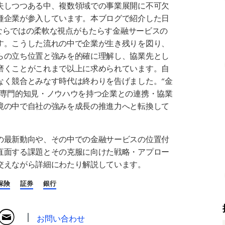
失しつつある中、複数領域での事業展開に不可欠
種企業が参入しています。本ブログで紹介した日
種ならではの柔軟な視点がもたらす金融サービスの
す。こうした流れの中で企業が生き残りを図り、
らの立ち位置と強みを的確に理解し、協業先とし
磨くことがこれまで以上に求められています。自
なく競合とみなす時代は終わりを告げました。“金
で専門的知見・ノウハウを持つ企業との連携・協業
境の中で自社の強みを成長の推進力へと転換して
の最新動向や、その中での金融サービスの位置付
直面する課題とその克服に向けた戦略・アプロー
交えながら詳細にわたり解説しています。
保険
証券
銀行
お問い合わせ