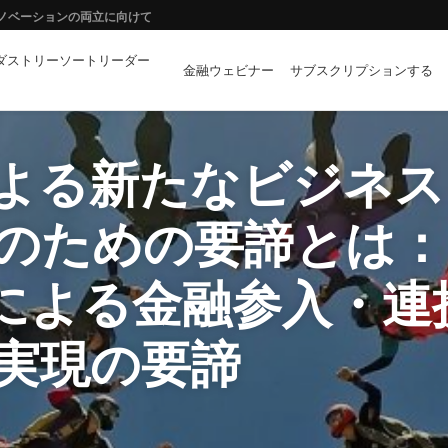
イノベーションの両立に向けて
ダストリーソートリーダー
ーや拡張現実はどのような「金融イノベーション」を創出するか？
金融ウェビナー
サブスクリプションする
向き合い方 第1回 金融機関に求められる新たなビジネスデザイン～ウェビナー
よる新たなビジネス
のための要諦とは：
種による金融参入・連
実現の要諦