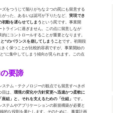
ーズをつうじて陥りがちな２つの罠にも留意する
上がった、あるいは認可が下りたなど、
実現でき
という罠です。事業開
の初動を遅らせてしまう
ートラインに過ぎません。この点に留意しなが
果的にコントロールすることが重要となります。
です。初期段
こと”のバランスを崩してしまうこと
大きく保つことが比較的容易ですが、事業開始の
と”に集中してしまう傾向が見られます。この点
功の要諦
システム・テクノロジーの観点でも留意すべきポ
つ目は、
環境の変化や方針変更へ迅速かつ柔軟に
です。
「座組」と、それを支えるための「仕組」
システムやアプリケーションの新規構築が必要と
中核的な役割を果たします。そのために、事業計画