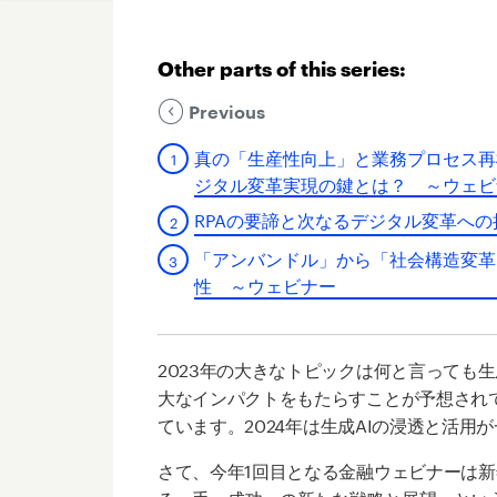
Other parts of this series:
Previous
真の「生産性向上」と業務プロセス再
ジタル変革実現の鍵とは？ ～ウェビ
RPAの要諦と次なるデジタル変革へ
「アンバンドル」から「社会構造変革
性 ～ウェビナー
2023
年の大きなトピックは何と言っても生
大なインパクトをもたらすことが予想され
ています。
2024
年は生成
AI
の浸透と活用が
さて、今年1
回目となる金融ウェビナーは新
る一手
–
成功への新たな戦略と展望」とい