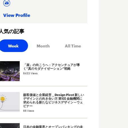
View Profile
人気の記事
Week
Month
All Time
「崖」の向こうへ：アクセンチュアが導
く“真のモダナイゼーション”戦略
6433 Views
顧客価値と企業経営＿Design Pivot 新しい
デザインとの向き合い方 第1回 金融機関に
求められる新たなビジネスデザイン～ウェ
ビナー
66 Views
日本の金融業界とオープンバンキングの未