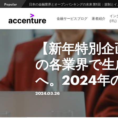
Popular
日本の金融業界とオープンバンキングの未来 第1回 ：規制と
イン
革新的リライトツール「MAJALIS（マジャリス）」が実現
金融サービスブログ
著者紹介
(ITL)
FinTech Journal掲載記事：第２回 量子コンピュータ
【新年特別企
の各業界で生
へ。2024
2024.
03.
26