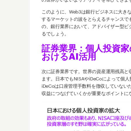
このように、Web3
は銀行ビジネスに大き
するマーケットの波をとらえるチャンスで
の、銀行業界において、アドバイザー型ビ
るでしょう。
証券業界
：
個人投資家
おけるAI活用
次に証券業界です。世界の資産運用残高と
ます。日本でもNISA
や
iDeCo
によって個人
iDeCo
は口座管理手数料を徴収していない
収益につなげていくかが重要なポイントに