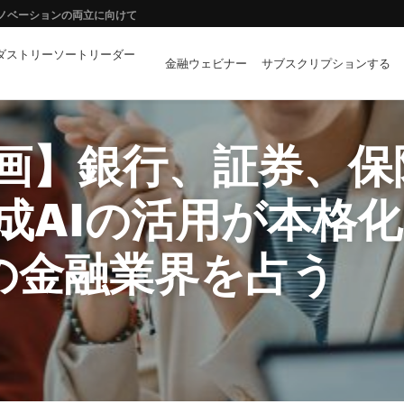
イノベーションの両立に向けて
ダストリーソートリーダー
する完全自動化モダナイゼーション
金融ウェビナー
サブスクリプションする
ーや拡張現実はどのような「金融イノベーション」を創出するか？
画】銀行、証券、保
成AIの活用が本格化
年の金融業界を占う