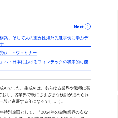
Next
構築、そして人の重要性海外先進事例に学ぶデ
ナー
の挑戦 ～ウェビナー
」へ：日本におけるフィンテックの将来的可能
成
AI
でした。生成
AI
は、あらゆる業界や職種に甚
ており、各業界で既にさまざまな検討が進められ
一段と進展する年になるでしょう。
年特別企画として、「
2024
年の金融業界の次な
うタイトルで、金融業界の動向と今後について、