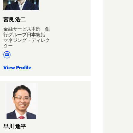
宮良 浩二
金融サービス本部 銀
行グループ日本統括
マネジング・ディレク
ター
View Profile
早川 逸平