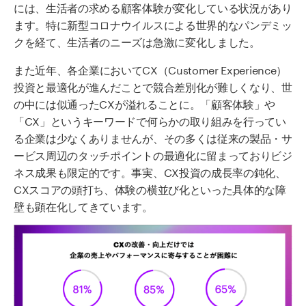
には、生活者の求める顧客体験が変化している状況があり
ます。特に新型コロナウイルスによる世界的なパンデミッ
クを経て、生活者のニーズは急激に変化しました。
また
近年
、
各
企業
において
CX
（C
ustomer
Experience）
投資
と最適化が進んだ
ことで
競合
差別化が難しくなり、
世
の中には
似通った
CX
が溢れることに
。
「
顧客体験
」や
「CX」というキーワードで何らかの取り組みを行ってい
る企業は少なくありません
が、
その多くは
従来の製品・サ
ービス周辺のタッチポイントの最適化
に留まっておりビジ
ネス成果も限定的
です。事実、CX投資の成長率の鈍化、
CXスコアの頭打ち、体験の横並び化といった
具体的な
障
壁
も顕在化してきています。