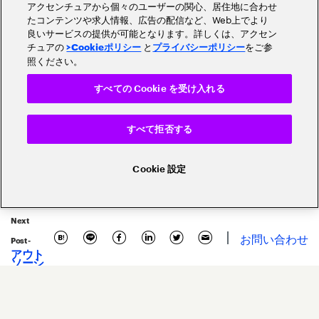
アクセンチュアから個々のユーザーの関心、居住地に合わせ
たコンテンツや求人情報、広告の配信など、Web上でより
良いサービスの提供が可能となります。詳しくは、アクセン
チュアの
と
をご参
>Cookieポリシー
プライバシーポリシー
照ください。
顧客体験・カスタマーエクスペリエンス
すべての Cookie を受け入れる
銀行
証券
規制対応・リスク管理
すべて拒否する
保険
事例
モダナイゼーション
Cookie 設定
フィンテック
ブロックチェーン
デジタル変革・デジタルトランスフォ
Next
お問い合わせ
コスト削減
セキュリティ
Post -
アウト
ソーシ
ングの
グローバリゼーション・海外展開
新潮流
と人材
戦略に
エコシステム・プラットフォーム
ついて