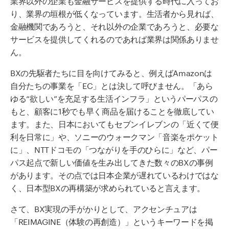
り、業界の垣根が低くなっています。生活者から見れば、
金融機関であろうと、それ以外の企業であろうと、必要な
サービスを提供してくれるのであれば業界は関係ありませ
ん。
BXの先駆者たちに目を向けてみると、例えばAmazonは
自分たちの事業を「EC」とは決して呼びません。「あら
ゆる“欲しい”を充足する生活インフラ」というパーパスの
もと、顧客に1秒でも早く商品を届けることを徹底してい
ます。また、日本においてもセブンイレブンの「近くて便
利を日常に」や、ソニーのウォークマン「音楽をポケット
に」、NTTドコモの「つながりを手のひらに」など、パー
パス起点で新しい価値を生み出してきた数々のBXの事例
があります。その点では日本企業が遅れているわけではな
く、日本型BXの再構築が求められていると言えます。
さて、
BX
実現
の手がかりとして、
アクセンチュアは
「REIMAGINE
（体験の再創造）
」という
キーワード
を
掲