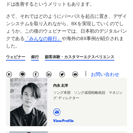
ドは改善するというメリットもあります。
さて、
それではどのようにパーパスを起点に置き、デザイ
ンシステムを取り入れながら、BXを実現していくのでし
ょうか。この後の
ウェビナーでは
、
日本初のデジタルバン
クである
「みんなの銀行」
や海外の
BX
事例
が
紹介されま
した。
ウェビナー
銀行
顧客体験・カスタマーエクスペリエンス
お問い合わせ
内永 太洋
ソング本部 ソング成長戦略統括 マネジン
グ･ディレクター
View Profile