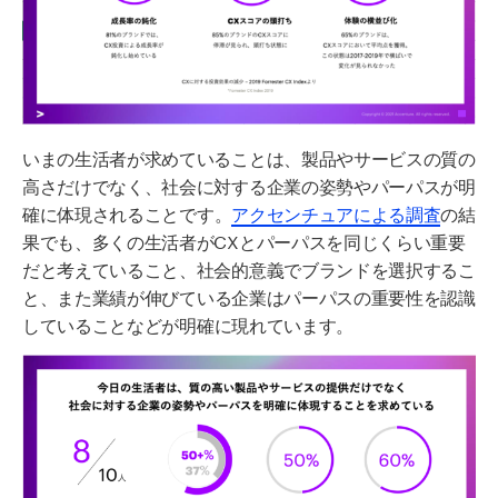
いま
の生活者が求めている
こと
は、製品やサービスの質の
高さだけでなく、社会に対する企業の姿勢やパーパス
が
明
確に体現
され
る
こと
です
。
アクセンチュアに
よ
る調査
の結
果でも、多くの生活者が
CXとパーパスを同じくらい重要
だと考えていること、社会的意義でブランドを選択するこ
と
、
また
業績が伸びている企業はパーパスの重要性を認識
し
ていることなどが
明確に
現れています。