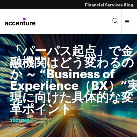
Financial Services Blog
「パーパス起点」で金
融機関はどう変わるの
か ～ “Business of
Experience（BX）”
現に向けた具体的な変
革ポイント
2021.
11.
12