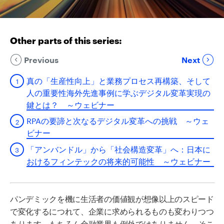
Other parts of this series:
Previous
Next
真の「生産性向上」と業務プロセス再構築、そして
人の重要性海外先進事例に学ぶデジタル変革実現の
鍵とは？ ～ウェビナー
RPAの要諦と次なるデジタル変革への挑戦 ～ウェ
ビナー
「アンバンドル」から「社会構造変革」へ：日本に
おけるフィンテックの将来的可能性 ～ウェビナー
パンデミックを機に
生活者の価値観が
想像以上のスピード
で
変化するにつれて、企業に求められる
もの
も変わりつつ
あります。
もちろん金融業界も例外ではありません。そこ