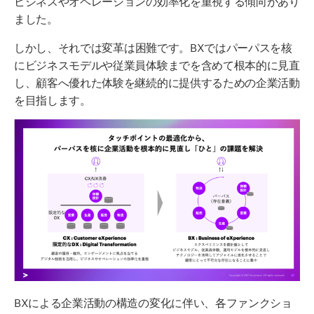
ま
した。
しかし、
それでは
変革
は
困難です。BXではパーパスを
核
に
ビジネスモデルや従業員体験
までを含めて
根本的に
見直
し
、
顧客へ優れた体験を継続的に提供するための
企業活動
を目指し
ます。
BXによる企業活動の構造の変化に伴い、各ファンクショ