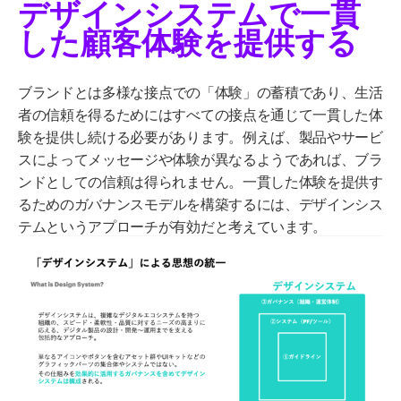
デザインシステムで一貫
した顧客体験を提供する
ブランドとは多様な
接点
で
の
「
体験
」
の蓄積で
あり、
生活
者の信頼を得るためにはすべての接点を通じて一貫した体
験を提供し続
ける必要があります
。
例えば、製品
やサービ
ス
によってメッセージや体験が異なるようであれば、ブラ
ンドとしての信頼は得られません。一貫した体験を提供す
る
ため
のガバナンスモデルを構築するには、
デザインシス
テムというアプローチが有効
だと考えています。