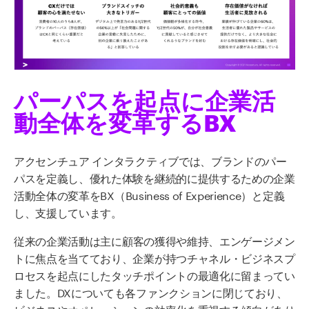
パーパスを起点に
企業活
動全体を変革するBX
アクセンチュア
インタラクティブ
では、ブランドのパー
パスを定義し、優れた体験を継続的に提供するための企業
活動
全体の変革
を
BX（Business
of Experience）
と定義
し、支援しています。
従来の企業活動は
主に
顧客の獲得や維持、エンゲージメン
トに焦点を当てており、
企業が持つチャネル・ビジネスプ
ロセスを起点に
したタッチポイントの最適化に留まってい
ました。
DXについても各ファンクション
に閉じ
ており、
ビジネスやオペレーションの効率化を重視する傾向があり