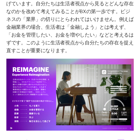
げています
。
自分たちは生活者視点から見るとどんな存在
なのか
を
改めて
考え
てみ
る
ことが
BXの
第一歩です。
ビジ
ネスの「業界」
の切り
にとらわれてはいけません。
例えば
金融業界の場合、
生活者は「金融
しよう」とは考えず、
「お金を管理したい
、お金を増やしたい
」
など
と考えるは
ずです。このように
生活者視点
から
自分たち
の存在
を捉え
直すことが
重要
になります
。