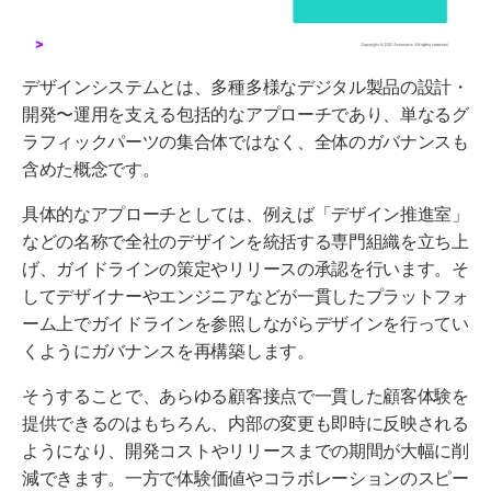
デザインシステムとは、多種多様なデジタル製品の設計・
開発〜運用を支える包括的なアプローチであり、単なるグ
ラフィックパーツの集合体ではなく、全体のガバナンスも
含めた概念です。
具体的なアプローチとしては、例えば「デザイン推進室」
などの名称で全社のデザインを統括する専門組織を立ち上
げ、ガイドラインの策定やリリースの承認を行います。そ
してデザイナーやエンジニアなどが一貫したプラットフォ
ーム上でガイドラインを参照しながらデザインを行ってい
くようにガバナンスを再構築します。
そうすることで、
あらゆる
顧客接点
で一貫した
顧客体験
を
提供できるのはもちろん、内部の変更も即時に反映される
ようになり
、
開発コスト
やリリースまでの期間が大幅に
削
減
できます
。
一方で体験価値やコラボレーションのスピー