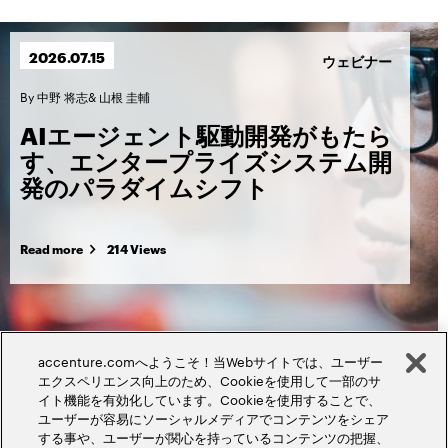
2026.
07.
15
ウェビナー
By
中野 将志
&
山根 圭輔
AIエージェント駆動開発がもたら
す、エンタープライズシステム開
発のパラダイムシフト
Read more
214 Views
accenture.comへようこそ！当Webサイトでは、ユーザー
エクスペリエンス向上のため、Cookieを使用して一部のサ
イト機能を有効化しています。Cookieを使用することで、
ユーザーが容易にソーシャルメディアでコンテンツをシェア
する事や、ユーザーが関心を持っているコンテンツの把握、