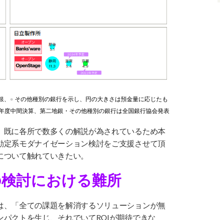
銀、
●
その他種別の銀行を示し、円の大きさは預金量に応じたも
1年度中間決算、第二地銀・その他種別の銀行は全国銀行協会発表
、既に各所で数多くの解説が為されているため本
勘定系モダナイゼーション検討をご支援させて頂
について触れていきたい。
の検討における難所
は、「全ての課題を解消するソリューションが無
ンパクトを生じ、それでいて
ROI
が期待できな