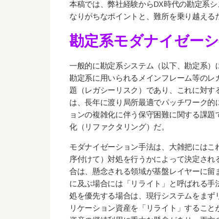
本稿では、弊社経験からDX時代の勘定系
なりがちなポイントと、難所を乗り越える
勘定系モダナイゼーシ
一般的に勘定系システム（以下、勘定系）
勘定系に用いられるメインフレーム等のレ
題（レガシーリスク）であり、これに対す
は、長年に渡り局所最適でパッチワーク的
ョンの複雑化に伴う保守困難に関する課題
化（リファクタリング）だ。
モダナイゼーション手法は、大雑把にはこ
序付けて）対処を行うかによって決定され
合は、懸念される領域が基盤レイヤーに留
に及ぶ場合には「リライト」と呼ばれる手
処を優先する場合は、現行システムをまず
リケーション資産を「リライト」すること
資産の継続利用に重大な懸念があり、両方