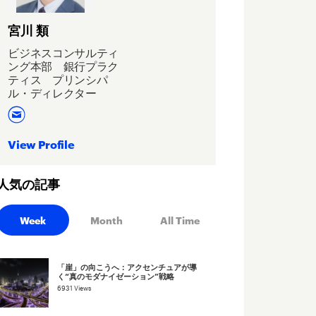
宮川 類
ビジネスコンサルティ
ング本部 銀行プラク
ティス プリンシパ
ル・ディレクター
View Profile
人気の記事
Week
Month
All Time
「崖」の向こうへ：アクセンチュアが導
く“真のモダナイゼーション”戦略
6931 Views