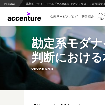
Popular
革新的リライトツール「MAJALIS（マジャリス）」が実現
イン
トークン化ビジネスの世界的潮流を紐解く。トークン化預金と
金融サービスブログ
著者紹介
(ITL)
日本の金融業界とオープンバンキングの未来 第1回 ：規制と
勘定系モダナ
判断における
2022.
06.
20