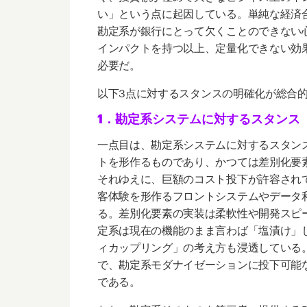
い」という点に起因している。単純な経済
勘定系が銀行にとって欠くことのできない
インパクトを持つ以上、定量化できない効
必要だ。
以下
3
点に対するスタンスの明確化が総合
1．勘定系システムに対するスタンス
一点目は、勘定系システムに対するスタン
トを形作るものであり、かつては差別化要
それゆえに、巨額のコスト投下が許容され
客体験を形作るフロントシステムやデータ
る。差別化要素の実装は柔軟性や開発スピ
定系は現在の機能のまま言わば「塩漬け」
ィカップリング」の考え方も浸透している
で、勘定系モダナイゼーションに投下可能
である。