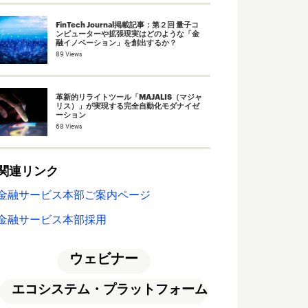
FinTech Journal掲載記事：第２回 量子コ
ンピューターや拡張現実はどのような「金
融イノベーション」を創出するか？
89 Views
革新的リライトツール「MAJALIS（マジャ
リス）」が実現する完全自動化モダナイゼ
ーション
68 Views
関連リンク
金融サービス本部ご案内ページ
金融サービス本部採用
ウェビナー
エコシステム・プラットフォーム