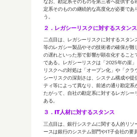
なお、勘定系そのものを第三者へ提供する
定系そのものの継続的な高度化が必要であ
う。
２．レガシーリスクに対するスタンス
二点目は、レガシーリスクに対するスタン
等のレガシー製品やその技術者の確保が難
の遅れといった形で影響が顕在化すること
である。レガシーリスクは「
2025
年の崖」
リスクへの対処は「オープン化」や「クラ
シーリスクの深刻さは、システム構成や提
ティ等によって異なり、前述の通り勘定系
たがって、自社の勘定系に対するレガシー
ある。
３．IT人材に対するスタンス
三点目は、銀行システムに関する人的リソ
ースは銀行のシステム部門や
IT
子会社の要