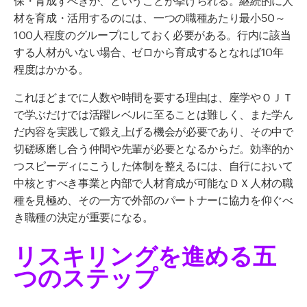
材を育成・活用するのには、一つの職種あたり最小
50
～
100
人程度のグループにしておく必要がある。行内に該当
する人材がいない場合、ゼロから育成するとなれば
10
年
程度はかかる。
これほどまでに人数や時間を要する理由は、座学やＯＪＴ
で学ぶだけでは活躍レベルに至ることは難しく、また学ん
だ内容を実践して鍛え上げる機会が必要であり、その中で
切磋琢磨し合う仲間や先輩が必要となるからだ。効率的か
つスピーディにこうした体制を整えるには、自行において
中核とすべき事業と内部で人材育成が可能なＤＸ人材の職
種を見極め、その一方で外部のパートナーに協力を仰ぐべ
き職種の決定が重要になる。
リスキリングを進める五
つのステップ