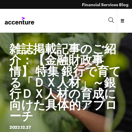
Financial Services Blog
雑誌掲載記事のご紹
介：【金融財政事
情】 特集 銀行で育て
る「ＤＸ人材」～銀
行ＤＸ人材の育成に
向けた具体的アプロ
ーチ
2022.
12.
27