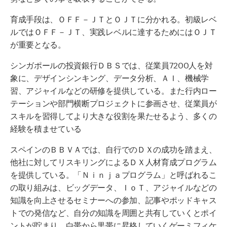
育成手段は、ＯＦＦ－ＪＴとＯＪＴに分かれる。初級レベ
ルではＯＦＦ－ＪＴ、実践レベルに達するためにはＯＪＴ
が重要となる。
シンガポールの投資銀行ＤＢＳでは、従業員
7200
人を対
象に、デザインシンキング、データ分析、ＡＩ、機械学
習、アジャイルなどの研修を提供している。また行内ロー
テーションや部門横断プロジェクトに参画させ、従業員が
スキルを習得してより大きな役割を果たせるよう、多くの
経験を積ませている
スペインのＢＢＶＡでは、自行でのＤＸの成功を踏まえ、
他社に対してリスキリングによるＤＸ人材育成プログラム
を提供している。「Ｎｉｎｊａプログラム」と呼ばれるこ
の取り組みは、ビッグデータ、ＩｏＴ、アジャイルなどの
知識を向上させるセミナーへの参加、記事やポッドキャス
トでの発信など、自分の知識を周囲と共有していくとポイ
ントが貯まり、白帯から黒帯に昇格していくゲーミフィケ