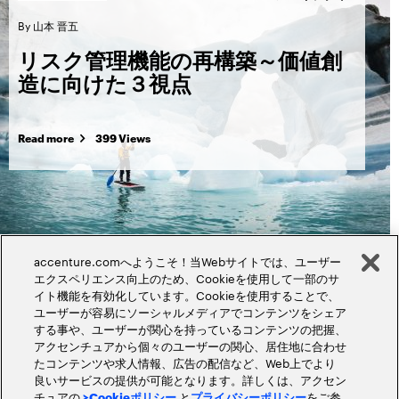
By
山本 晋五
リスク管理機能の再構築～価値創
造に向けた３視点
Read more
399 Views
accenture.comへようこそ！当Webサイトでは、ユーザー
エクスペリエンス向上のため、Cookieを使用して一部のサ
イト機能を有効化しています。Cookieを使用することで、
ユーザーが容易にソーシャルメディアでコンテンツをシェア
する事や、ユーザーが関心を持っているコンテンツの把握、
アクセンチュアから個々のユーザーの関心、居住地に合わせ
たコンテンツや求人情報、広告の配信など、Web上でより
良いサービスの提供が可能となります。詳しくは、アクセン
チュアの
と
をご参
>Cookieポリシー
プライバシーポリシー