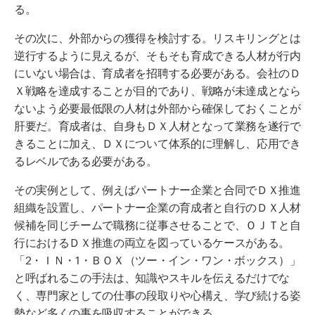
る。
その次に、外部からの獲得を検討する。リスキリングとは
逆行するように見えるが、そもそも育成できる人材が行内
にいない場合は、育成者を招聘する必要がある。会社のＤ
Ｘ戦略を達成することが目的であり、戦略が未達成となら
ないよう必要最低限の人材は外部から確保しておくことが
肝要だ。育成者は、自身もＤＸ人材となって業務を遂行で
きることに加え、ＤＸについて体系的に理解し、応用でき
るレベルである必要がある。
その実例として、例えばパートナー企業と合同でＤＸ推進
組織を設置し、パートナー企業の育成者と自行のＤＸ人材
候補を同じチームで職務に従事させることで、ＯＪＴと自
行におけるＤＸ推進の両立を図っているケースがある。
「
2
・ＩＮ・
1
・ＢＯＸ（ツー・イン・ワン・ボックス）」
と呼ばれるこの手法は、知識やスキルを伝えるだけでな
く、専門家としての仕事の段取りや心構え、学び続ける姿
勢など多くの事を吸収することができる。