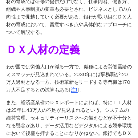
材の育成では研修の提供だけでなく、仕事内容、働き方、
組織や人事制度の変革も必要とされ、ビジネスとしての方
向性まで見越していく必要がある。銀行が取り組むＤＸ人
材の育成において、留意すべき点や具体的なアプローチに
ついて解説する。
ＤＸ人材の定義
わが国では労働人口が減る一方で、職種による労働需給の
ミスマッチが見込まれている。
2030
年には事務職が
120
万人過剰となる一方、技術革新をリードする専門職は
170
万人不足するとの試算もある[
注1
]。
また、経済産業省のＤＸレポートによれば、特にＩＴ人材
は25年に43万人の不足が見込まれるという。システムの
維持管理、セキュリティーリスクへの備えなどが不十分と
なる懸念があり、データ活用などデジタルによる競争環境
において後塵を拝することになりかねない。銀行でもＤＸ