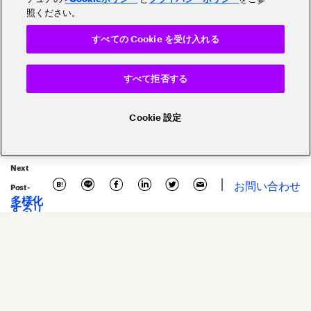
照ください。
顧客体験・カスタマーエクスペリエンス
すべての Cookie を受け入れる
銀行
証券
規制対応・リスク管理
すべて拒否する
保険
事例
モダナイゼーション
Cookie 設定
フィンテック
ブロックチェーン
デジタル変革・デジタルトランスフォ
Next
お問い合わせ
コスト削減
セキュリティ
Post -
多様化
するリ
スクに
グローバリゼーション・海外展開
対し、
日本の
金融機
エコシステム・プラットフォーム
関が取
るべき
データ
ドリブ
ウェビナー
ンなリ
スクマ
ネジメ
ントと