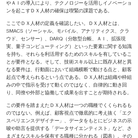
やＡＩの導入により、テクノロジーを活用しイノベーショ
ンを起こすＤＸ人材の確保は喫緊の課題である。
ここでＤＸ人材の定義を確認したい。ＤＸ人材とは、
SMACS（ソーシャル、モバイル、アナリティクス、クラ
ウド、センサー）、DARQ（分散型台帳、ＡＩ、拡張現
実、量子コンピューティング）といった要素に関する知識
を持ち、それらを利活用するためのスキルを有しているこ
とが要件となる。そして、技術スキル以上に既存人材と異
なる要件は、行動面において組織横断で動ける点と、顧客
起点で考えられるという点である。ＤＸ人材は組織や枠組
みの中で指示を受けて動くのではなく、自律的に動き回
り、同僚や外部と協働して成果を出すことが期待される。
この要件を踏まえたＤＸ人材は一つの職種でくくられるも
のではない。例えば、顧客視点で徹底的に考え抜く「エク
スペリエンスデザイナー」、データをもとにビジネスの示
唆や助言を提供する「データサイエンティスト」など、さ
まざまなスキルを保有する職種に分かれる（図表）。その