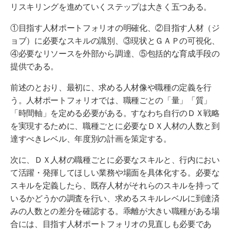
リスキリングを進めていくステップは大きく五つある。
①目指す人材ポートフォリオの明確化、②目指す人材（ジ
ョブ）に必要なスキルの識別、③現状とＧＡＰの可視化、
④必要なリソースを外部から調達、⑤包括的な育成手段の
提供である。
前述のとおり、最初に、求める人材像や職種の定義を行
う。人材ポートフォリオでは、職種ごとの「量」「質」
「時間軸」を定める必要がある。すなわち自行のＤＸ戦略
を実現するために、職種ごとに必要なＤＸ人材の人数と到
達すべきレベル、年度別の計画を策定する。
次に、ＤＸ人材の職種ごとに必要なスキルと、行内におい
て活躍・発揮してほしい業務や場面を具体化する。必要な
スキルを定義したら、既存人材がそれらのスキルを持って
いるかどうかの調査を行い、求めるスキルレベルに到達済
みの人数との差分を確認する。乖離が大きい職種がある場
合には、目指す人材ポートフォリオの見直しも必要であ