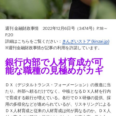
週刊 金融財政事情
2022
年
12
月
6
日号（
3474
号）
P.18
～
P.20
詳細はこちらをご覧ください：
きんざいストア (kinzai.jp)
※週刊金融財政事情が記事の利用を許諾しています。
銀行内部で人材育成が可
能な職種の見極めがカギ
ＤＸ（デジタルトランス・フォーメーション）の推進に当
たり、外部へ頼るだけでなく、中核となるＤＸ人材を行内
で育成する銀行が増えている。
各行でＤＸ研修の提供、採
用の多様化などが進められているが、リスキリングによる
ＤＸ人材育成と従来の人材育成は何が異なるのか。ＤＸ人