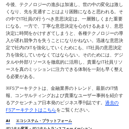
今後、テクノロジーの進歩は加速し、世の中の変化は激し
くなり、先を見通すことはより困難になると思われる。そ
の中でIT社員の行うべき意思決定は、一層難しくまた重要
になる。一方で、丁寧な意思決定を心がけるあまり、意思
決定に時間をかけすぎてしまうと、各種テクノロジーの導
入が遅れ競争力を失うことになりかねない。迅速な意思決
定で社内のITを強化していくためにも、IT社員の意思決定
力を強化していかなくてはならない。そのためには、デジ
タルや外部リソースを徹底的に活用し、貴重なIT社員リソ
ースを真のミッションに注力できる体制を一刻も早く整え
る必要がある。
※FSアーキテクトは、金融業界のトレンド、最新のIT情
報、コンサルティングおよび貴重なユーザー事例を紹介す
るアクセンチュア日本発のビジネス季刊誌です。
過去の
FSアーキテクトはこちら
をご覧ください。
AI
エコシステム・プラットフォーム
デジタル変革・デジタルトランスフォーメーション