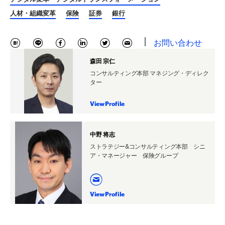
人材・組織変革
保険
証券
銀行
お問い合わせ
森田 宗仁
コンサルティング本部 マネジング・ディレク
ター
View Profile
中野 将志
ストラテジー&コンサルティング本部 シニ
ア・マネージャー 保険グループ
View Profile