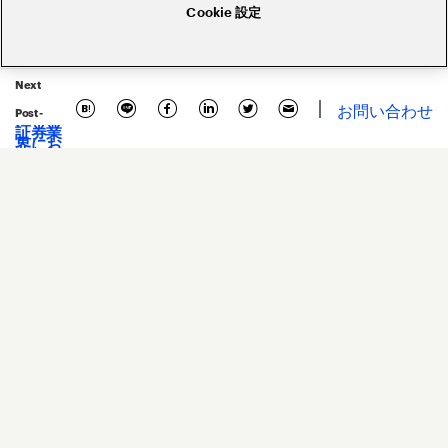
Cookie 設定
Next
お問い合わせ
Post -
証券業
Related Posts
界にお
ける
DXの
現在地
と未来
2026.
07.
15
ウェビナー
By
中野 将志
&
山根 圭輔
AIエージェント駆動開発がもたら
す、エンタープライズシステム開
発のパラダイムシフト
Read more
205 Views