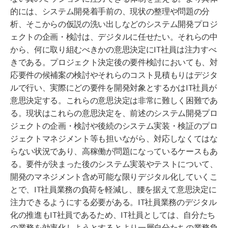
的には、システム開発着手前の、現状の整理や問題の分
析、そこからの仮説の洗い出しなどのシステム開発プロジ
ェクトの企画・検討は、デジタルに任せたい。それらの中
から、何に取り組むべきかの意思決定にIT社員は注力すべ
きである。プロジェクト決定後の要件検討においても、対
応要件の候補案の検討やそれらのコスト見積もりはデジタ
ルで行い、実際にどの要件を開発対象とするかはIT社員が
意思決定する。これらの意思決定は非常に難しく困難であ
る。現状はこれらの意思決定を、前述のシステム開発プロ
ジェクトの企画・検討や後続のシステム実装・検証のプロ
ジェクトマネジメント等も担いながら、対応しなくてはな
らない状況であり、高稼働が問題になっているケースもあ
る。要件が決まった後のシステム実装やテストについて、
開発のマネジメント含め可能な限りデジタル化していくこ
とで、IT社員業務の負荷を軽減し、腰を据えて意思決定に
注力できるようにする必要がある。IT社員業務のデジタル
化の推進もIT社員であるため、IT社員としては、自分たち
の業務を効率化しようとするとより一層自分たちの業務負