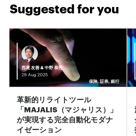
Suggested for you
西尾 友善
&
中野 恭秀
29
Aug
2025
行
保険
,
証券
,
銀行
革新的リライトツール
ゼ
「MAJALIS（マジャリス）」
が実現する完全自動化モダナ
イゼーション