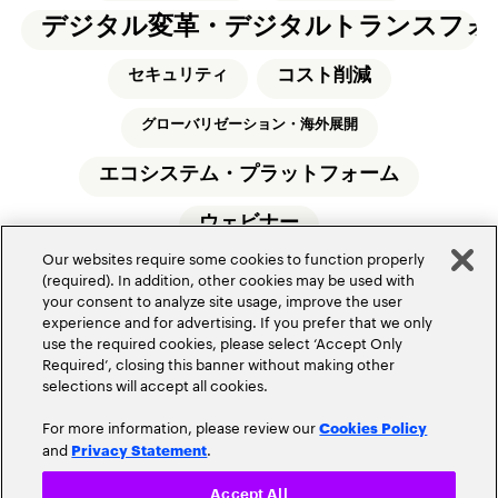
デジタル変革・デジタルトランスフォ
コスト削減
セキュリティ
グローバリゼーション・海外展開
エコシステム・プラットフォーム
ウェビナー
Our websites require some cookies to function properly
(required). In addition, other cookies may be used with
your consent to analyze site usage, improve the user
experience and for advertising. If you prefer that we only
use the required cookies, please select ‘Accept Only
Required’, closing this banner without making other
アクセンチュアについて
サイトマップ
selections will accept all cookies.
お問い合わせ
アクセンチュアのオフィス所在地
For more information, please review our
Cookies Policy
情報セキュリティ基本方針
使用条項
and
.
Privacy Statement
プライバシーポリシー
Cookieポリシー
アクセシビリティステートメント
Accept All