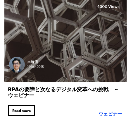
4300 Views
木時 直
1
Nov
2018
RPAの要諦と次なるデジタル変革への挑戦 ～
ウェビナー
Read more
ウェビナー