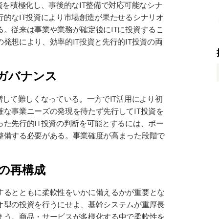
資を積極化し、事後的なIT整備で対応可能なシナ
的なIT投資により市場創造が果たせるシナリオ
。従来は事業や業務が確定後にITに投資するこ
発想により、効率的IT投資と先行的IT投資の両
のガバナンス
増して難しくなっている。一方でIT活用により初
な事業ニーズの発現を待たず先行してIT投資を
た先行的IT投資の判断を可能とするには、ポー
整備する必要がある。事業確度が高まった段階で
ャの再構成
するとともに柔軟性をいかに備えるかが重要とな
オ型の投資を行うにせよ、基幹システムが重厚長
まう。商品・サービスが多様化する中で柔軟性を