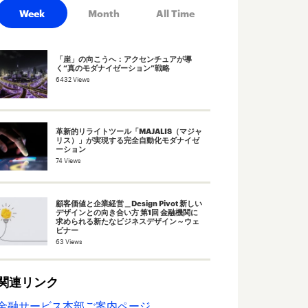
Week
Month
All Time
「崖」の向こうへ：アクセンチュアが導
く“真のモダナイゼーション”戦略
6432 Views
革新的リライトツール「MAJALIS（マジャ
リス）」が実現する完全自動化モダナイゼ
ーション
74 Views
顧客価値と企業経営＿Design Pivot 新しい
デザインとの向き合い方 第1回 金融機関に
求められる新たなビジネスデザイン～ウェ
ビナー
63 Views
関連リンク
金融サービス本部ご案内ページ