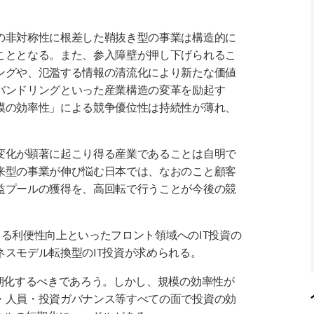
の非対称性に根差した鞘抜き型の事業は構造的に
こととなる。また、参入障壁が押し下げられるこ
ングや、氾濫する情報の清流化により新たな価値
バンドリングといった産業構造の変革を励起す
模の効率性」による競争優位性は持続性が薄れ、
変化が顕著に起こり得る産業であることは自明で
来型の事業が伸び悩む日本では、なおのこと顧客
益プールの獲得を、高回転で行うことが今後の競
による利便性向上といったフロント領域へのIT投資の
スモデル転換型のIT投資が求められる。
期化するべきであろう。しかし、規模の効率性が
・人員・投資ガバナンス等すべての面で投資の効