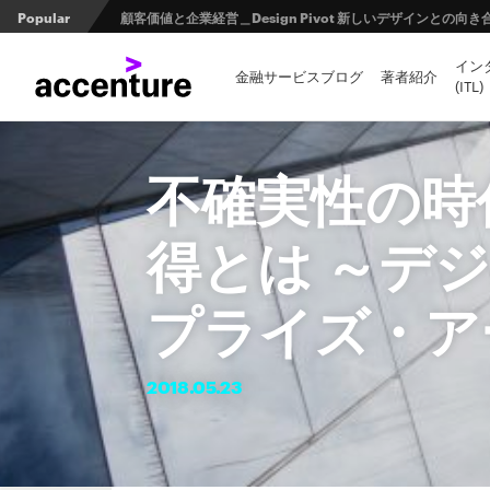
Popular
顧客価値と企業経営＿Design Pivot 新しいデザインとの
イン
日本の金融業界とオープンバンキングの未来 第1回 ：規制と
金融サービスブログ
著者紹介
(ITL)
FinTech Journal掲載記事：第２回 量子コンピュータ
不確実性の時
得とは ～デ
プライズ・ア
2018.
05.
23