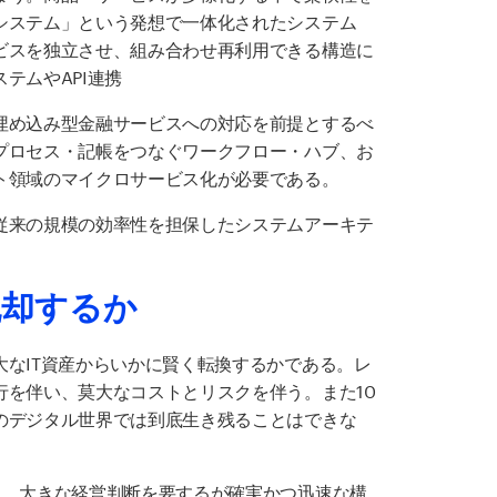
システム」という発想で一体化されたシステム
ビスを独立させ、組み合わせ再利用できる構造に
テムやAPI連携
埋め込み型金融サービスへの対応を前提とするべ
プロセス・記帳をつなぐワークフロー・ハブ、お
ト領域のマイクロサービス化が必要である。
従来の規模の効率性を担保したシステムアーキテ
脱却するか
なIT資産からいかに賢く転換するかである。レ
行を伴い、莫大なコストとリスクを伴う。また10
のデジタル世界では到底生き残ることはできな
る。大きな経営判断を要するが確実かつ迅速な構