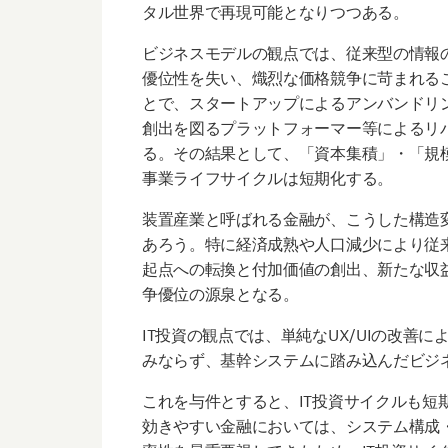
タル世界で再現可能となりつつある。
ビジネスモデルの観点では、従来型の情報
優位性を失い、熾烈な価格競争に苛まれる
とで、スタートアップによるアンバンドリ
創出を図るプラットフォーマー等によるリ
る。その結果として、「資本集積」・「規
事業ライフサイクルは短期化する。
装置産業と呼ばれる金融が、こうした構造
あろう。特に経済成熟や人口減少により従
起点への転換と付加価値の創出、新たな収
争優位の源泉となる。
IT投資の観点では、単純なUX/UIの改善
みならず、基幹システムに踏み込んだビジネ
これを与件とすると、IT投資サイクルも短
効きやすい金融においては、システム構成