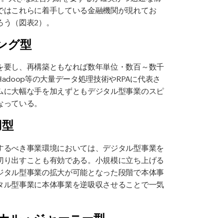
ではこれらに着手している金融機関が現れてお
ろう（図表2）。
ング型
を要し、再構築ともなれば数年単位・数百～数千
doop等の大量データ処理技術やRPAに代表さ
ムに大幅な手を加えずともデジタル型事業のスピ
なっている。
用型
するべき事業環境においては、デジタル型事業を
切り出すことも有効である。小規模に立ち上げる
ジタル型事業の拡大が可能となった段階で本体事
タル型事業に本体事業を逆吸収させることで一気
ョナル・ジャーニー型