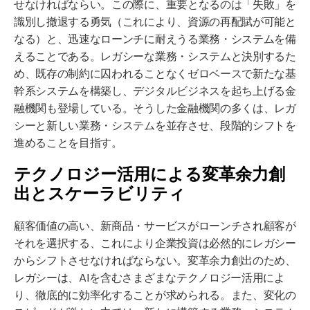
せなければならい。この際に、重要となるのは「失敗」を
識別し撤退する勇気（これにより、資源の再配賦が可能と
なる）と、迅速なローンチに耐えうる業務・システムを備
えることである。レガシーな業務・システムと決別するた
め、既存の制約に囚われることなくゼロベースで新たな基
幹系システムを構築し、デジタルビジネスを起ち上げる金
融機関も登場している。そうした金融機関の多くは、レガ
シーと新しい業務・システムを並存させ、段階的シフトを
進めることを目指す。
テクノロジー活用による変革余力創
出とスケーラビリティ
顧客価値の高い、新商品・サービスがローンチされ顧客が
それを選択する、これにより企業投資は必然的にレガシー
からシフトさせなければならない。変革余力創出のため、
レガシーは、AIを含むさまざまなテクノロジー活用によ
り、徹底的に効率化することが求められる。また、変化の