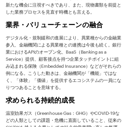
新たな機会に注視すべきであり、また、現物書類を前提と
した業務プロセスを見直す時機とも言える。
業界・バリューチェーンの融合
デジタル化・規制緩和の進展により、異業種からの金融業
参入、金融機関による異業種との連携は今後も続く。銀行
業におけるAPIのオープン化、BaaS（Banking as a
Service）提供、顧客接点を持つ企業タッチポイントに組
み込まれる保険（Embedded Insurance）などがそれらの
例になる。こうした動きは、金融機関が「機能」ではな
く、「体験」「価値」を提供するエコシステムの一員にな
りつつあることを意味する。
求められる持続的成長
温室効果ガス（Greenhouse Gas：GHG）やCOVID-19な
どの人類としての課題・危機に直面していること、従来の
CX/DXを越える企業としての社会的意義問い直しの気運