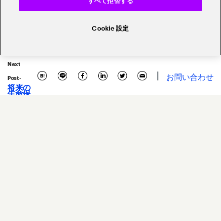
すべて拒否する
保険
事例
モダナイゼーション
Cookie 設定
フィンテック
ブロックチェーン
デジタル変革・デジタルトランスフォ
Next
お問い合わせ
コスト削減
セキュリティ
Post -
将来の
生命保
険基幹
グローバリゼーション・海外展開
システ
ムの在
り方
エコシステム・プラットフォーム
～デジ
タル化
加速へ
の備え
ウェビナー
アクセンチュアについて
サイトマップ
お問い合わせ