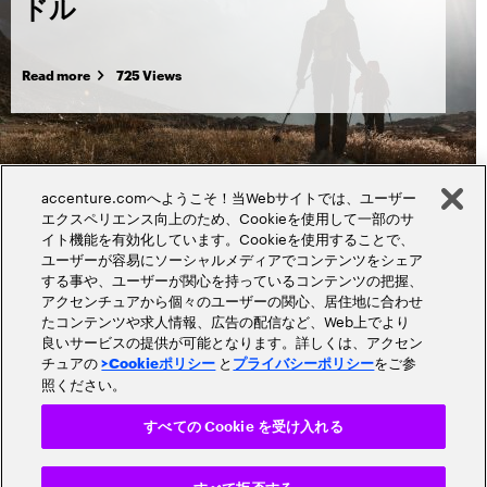
ドル
Read more
725 Views
accenture.comへようこそ！当Webサイトでは、ユーザー
エクスペリエンス向上のため、Cookieを使用して一部のサ
イト機能を有効化しています。Cookieを使用することで、
ユーザーが容易にソーシャルメディアでコンテンツをシェア
する事や、ユーザーが関心を持っているコンテンツの把握、
アクセンチュアから個々のユーザーの関心、居住地に合わせ
たコンテンツや求人情報、広告の配信など、Web上でより
良いサービスの提供が可能となります。詳しくは、アクセン
チュアの
と
をご参
>Cookieポリシー
プライバシーポリシー
照ください。
顧客体験・カスタマーエクスペリエンス
すべての Cookie を受け入れる
銀行
証券
規制対応・リスク管理