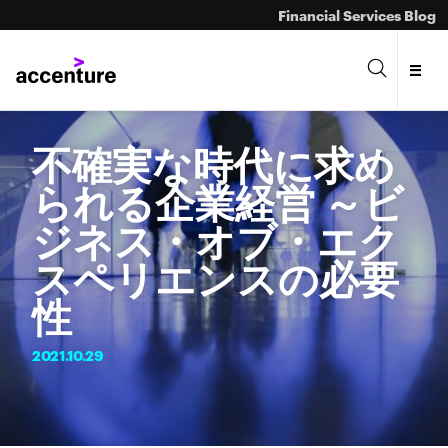
Financial Services Blog
不確実な時代に求め
られる企業経営 ～ビ
ジネス・オブ・エク
スペリエンスの必要
性
2021.
10.
29