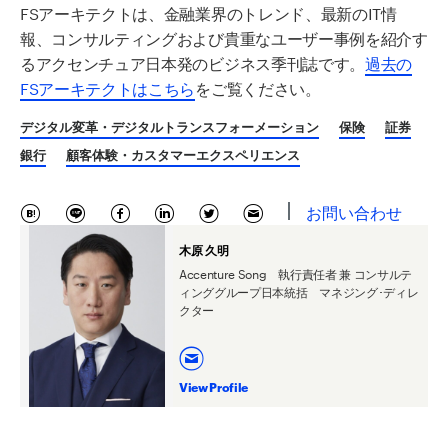
FSアーキテクトは、金融業界のトレンド、最新のIT情
報、コンサルティングおよび貴重なユーザー事例を紹介す
るアクセンチュア日本発のビジネス季刊誌です。
過去の
FSアーキテクトはこちら
をご覧ください。
デジタル変革・デジタルトランスフォーメーション
保険
証券
銀行
顧客体験・カスタマーエクスペリエンス
お問い合わせ
木原 久明
Accenture Song 執行責任者 兼 コンサルテ
ィンググループ日本統括 マネジング･ディレ
クター
View Profile