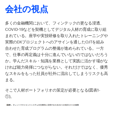
会社の視点
多くの金融機関において、フィンテックの更なる浸透、
COVID-19
などを契機としてデジタル人材の育成に取り組
まれている。座学や実技研修を取り入れたトレーニングや
実際の
DX
プロジェクトへのアサインを通した
OJT
を組み
合わせた育成プログラムの整備が進められている。一方
で、仕事の再定義は十分に進んでいないのではないだろう
か。学んだスキル・知識を業務として実践に活かす場がな
ければ能力発揮につながらない。それだけではなく、優秀
なスキルをもった社員が社外に流出してしまうリスクも高
まる。
そこで人材ポートフォリオの策定が必要となる
(
図表
1-
①)
。