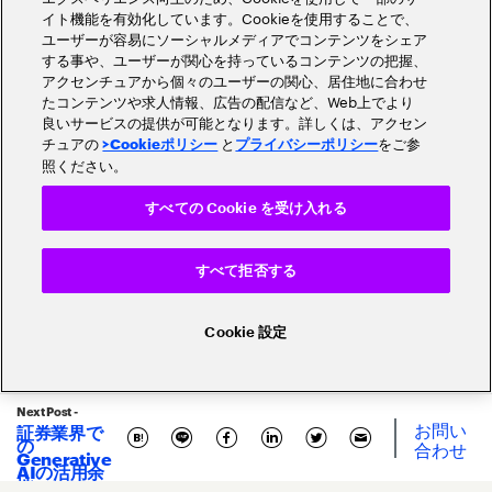
イト機能を有効化しています。Cookieを使用することで、
Comment
*
ユーザーが容易にソーシャルメディアでコンテンツをシェア
する事や、ユーザーが関心を持っているコンテンツの把握、
アクセンチュアから個々のユーザーの関心、居住地に合わせ
たコンテンツや求人情報、広告の配信など、Web上でより
良いサービスの提供が可能となります。詳しくは、アクセン
チュアの
と
をご参
>Cookieポリシー
プライバシーポリシー
照ください。
すべての Cookie を受け入れる
すべて拒否する
Cookie 設定
Next Post -
お問い
証券業界で
の
合わせ
Generative
Related Posts
AIの活用余
地～