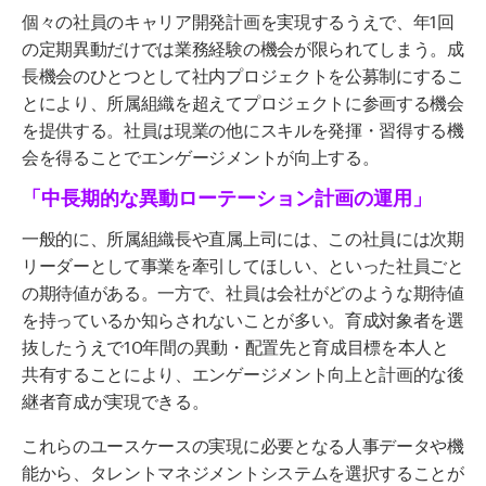
個々の社員のキャリア開発計画を実現するうえで、年
1
回
の定期異動だけでは業務経験の機会が限られてしまう。成
長機会のひとつとして社内プロジェクトを公募制にするこ
とにより、所属組織を超えてプロジェクトに参画する機会
を提供する。社員は現業の他にスキルを発揮・習得する機
会を得ることでエンゲージメントが向上する。
「中長期的な異動ローテーション計画の運用」
一般的に、所属組織長や直属上司には、この社員には次期
リーダーとして事業を牽引してほしい、といった社員ごと
の期待値がある。一方で、社員は会社がどのような期待値
を持っているか知らされないことが多い。育成対象者を選
抜したうえで
10
年間の異動・配置先と育成目標を本人と
共有することにより、エンゲージメント向上と計画的な後
継者育成が実現できる。
これらのユースケースの実現に必要となる人事データや機
能から、タレントマネジメントシステムを選択することが