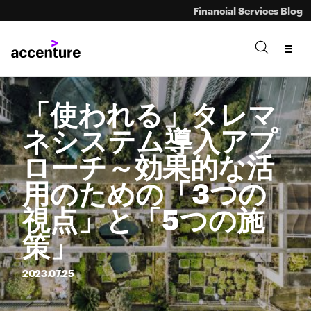
Financial Services Blog
「使われる」タレマ
ネシステム導入アプ
ローチ～効果的な活
用のための「3つの
視点」と「5つの施
策」
2023.
07.
25