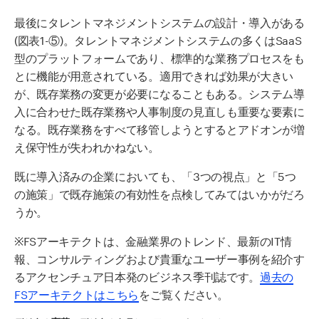
最後にタレントマネジメントシステムの設計・導入がある
(
図表
1-⑤)
。タレントマネジメントシステムの多くは
SaaS
型のプラットフォームであり、標準的な業務プロセスをも
とに機能が用意されている。適用できれば効果が大きい
が、既存業務の変更が必要になることもある。システム導
入に合わせた既存業務や人事制度の見直しも重要な要素に
なる。既存業務をすべて移管しようとするとアドオンが増
え保守性が失われかねない。
既に導入済みの企業においても、「
3
つの視点」と「
5
つ
の施策」で既存施策の有効性を点検してみてはいかがだろ
うか。
※FSアーキテクトは、金融業界のトレンド、最新のIT情
報、コンサルティングおよび貴重なユーザー事例を紹介す
るアクセンチュア日本発のビジネス季刊誌です。
過去の
FSアーキテクトはこちら
をご覧ください。