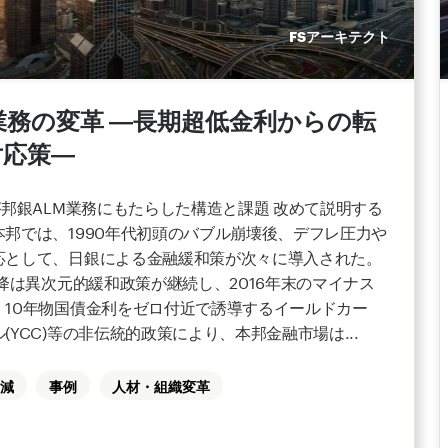
FSアーキテクト
業務の変革 ―長期超低金利からの転
対応策―
が邦銀ALM業務にもたらした構造と課題 改めて説明する
邦では、1990年代初頭のバブル崩壊後、デフレ圧力や
応として、日銀による金融緩和策が次々に導入された。
以降は異次元的緩和政策が継続し、2016年末のマイナス
、10年物国債金利をゼロ付近で誘導するイールドカー
(YCC)等の非伝統的政策により、本邦金融市場は...
減
事例
人材・組織変革