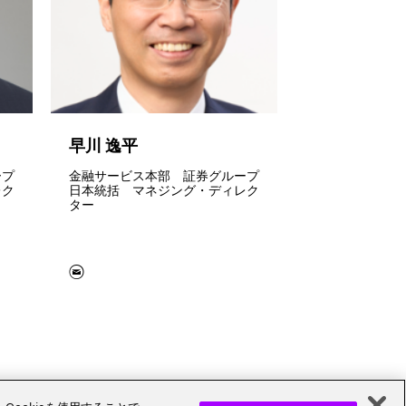
早川 逸平
森 健太郎
ープ
金融サービス本部 証券グループ
ビジネスコン
レク
日本統括 マネジング・ディレク
ストラテジーグ
ター
グ・ディレクタ
Cookieを使用することで、