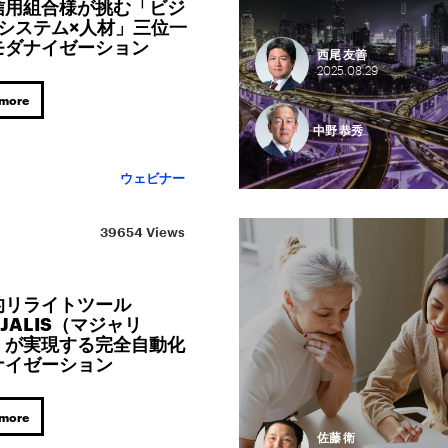
信用組合様が挑む「ビジ
×システム×人材」三位一
モダナイゼーション
西尾 友善
2025.
08.
29
 more
中野 恭秀
ウェビナー
39654 Views
的リライトツール
JALIS（マジャリ
」が実現する完全自動化
ナイゼーション
 more
佐藤 衛