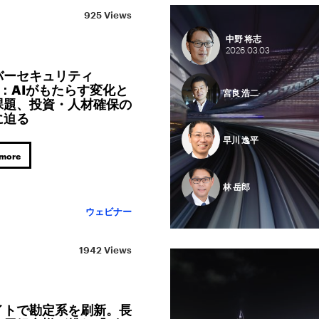
925 Views
中野 将志
2026.
03.
03
バーセキュリティ
6：AIがもたらす変化と
宮良 浩二
課題、投資・人材確保の
に迫る
早川 逸平
 more
林 岳郎
ウェビナー
1942 Views
イトで勘定系を刷新。長