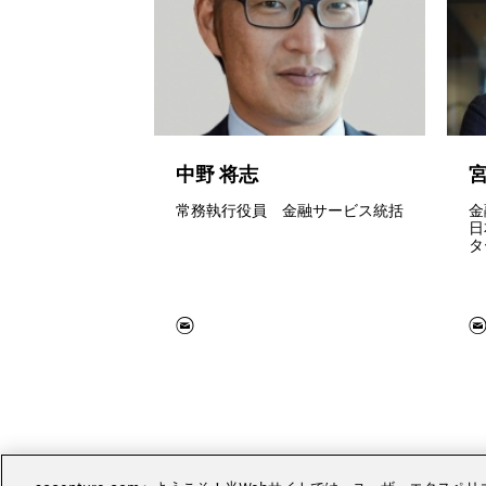
中野 将志
宮
ルティング本部
常務執行役員 金融サービス統括
金
ャー
日
タ
accenture.comへようこそ！当Webサイトでは、ユーザーエクス