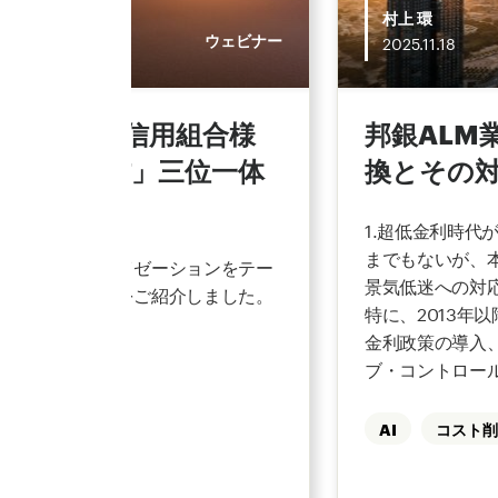
本 篤
村上 環
ウェビナー
2025.
11.
18
新。長野県信用組合様
邦銀ALM
ステム×人材」三位一体
換とその
1.超低金利時代
までもないが、本
ステムのモダナイゼーションをテー
景気低迷への対
ステム刷新事例をご紹介しました。
特に、2013年
金利政策の導入
ブ・コントロール
ーメーション
AI
コスト削