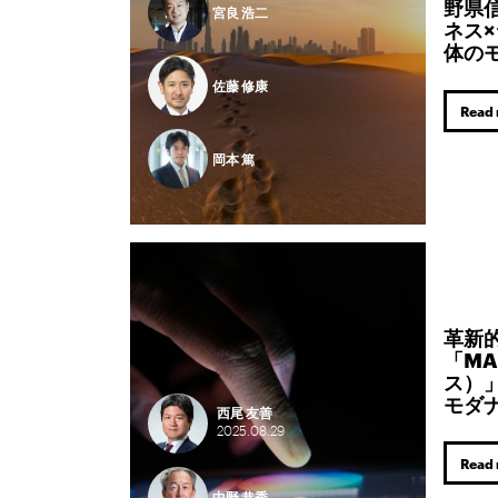
野県
宮良 浩二
ネス
体の
佐藤 修康
Read
岡本 篤
革新
「MA
ス）
モダ
西尾 友善
2025.
08.
29
Read
中野 恭秀