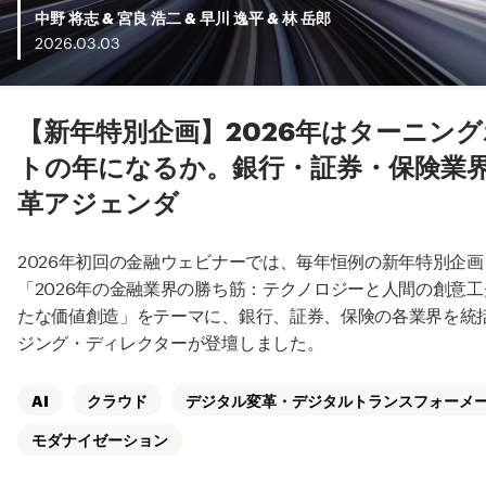
中野 将志
&
宮良 浩二
&
早川 逸平
&
林 岳郎
2026.
03.
03
【新年特別企画】2026年はターニン
トの年になるか。銀行・証券・保険業
革アジェンダ
2026年初回の金融ウェビナーでは、毎年恒例の新年特別企
「2026年の金融業界の勝ち筋：テクノロジーと人間の創意
たな価値創造」をテーマに、銀行、証券、保険の各業界を統
ジング・ディレクターが登壇しました。
AI
クラウド
デジタル変革・デジタルトランスフォーメ
モダナイゼーション