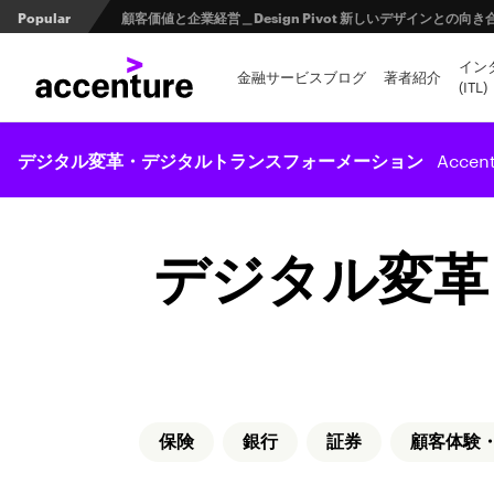
Popular
日本の金融業界とオープンバンキングの未来 第1回 ：規制と
イン
FinTech Journal掲載記事：第２回 量子コンピュータ
金融サービスブログ
著者紹介
(ITL)
Accen
デジタル変革・デジタルトランスフォーメーション
デジタル変革
保険
銀行
証券
顧客体験