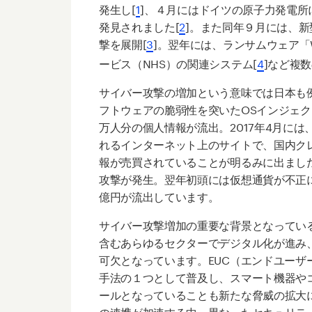
発生し[
1
]、４月にはドイツの原子力発電
発見されました[
2
]。また同年９月には、新型
撃を展開[
3
]。翌年には、ランサムウェア「W
ービス（NHS）の関連システム[
4
]など複
サイバー攻撃の増加という意味では日本も例
フトウェアの脆弱性を突いたOSインジェク
万人分の個人情報が流出。2017年4月に
れるインターネット上のサイトで、国内ク
報が売買されていることが明るみに出ました
攻撃が発生。翌年初頭には仮想通貨が不正に
億円が流出しています。
サイバー攻撃増加の重要な背景となってい
含むあらゆるセクターでデジタル化が進み
可欠となっています。EUC（エンドユーザ
手法の１つとして普及し、スマート機器や
ールとなっていることも新たな脅威の拡大
の連携が加速する中、異なったセキュリテ