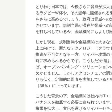
とりわけ日本では、今後さらに脅威が拡大す
るラグビーW杯や、その翌年に開催される
をさらに高めるでしょう。政府は脅威への
させています。規制当局が潜在的脅威への
を打ち出している今、金融機関にもより積
しかし現在、規制当局や金融機関は大きな
上に向けて、新たなテクノロジー（クラウド
推進が不可欠となる一方、サイバー攻撃の
時に求められるからです。こうした実情は
ば、オープンバンキング・ソリューション
欠かせません。しかしアクセンチュアの調
りも低く、定期的に監査を実施していると
（36％）に上っています。
こうした背景の下、金融機関は社内のITエ
バナンスを徹底する必要に迫られています
権限を拡大し、変化を遂げるサイバーセキ