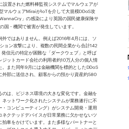
所に設置された燃料棒監視システムでマルウェアが
マルウェアMiraiがIoTを介して大規模DDoS攻
annaCry」の感染により
英国の国民健康保険サ
数の国・機関で被害が発生しています。
外ではありません。例えば2016年4月には、ソ
ション攻撃により、複数の民間企業から合計142
は、発信元の特定が困難な「ダークウェブ」と呼ば
レジットカード会社の利用者約10万人分の個人情
。また同年9月には金融機関を標的としたDDoS
外部に送信され、顧客からの預かり資産約580
るのは、ビジネス環境の大きな変化です。金融を
、ネットワーク化されたシステムが業務遂行に不
ー・コンピューティング）がシステム開発・運用
コネクテッドデバイスが日常業務に欠かせないツ
に拍車をかけています。また多様なパートナーと
ィ・プロトコルを導入するサードパーティとのデ