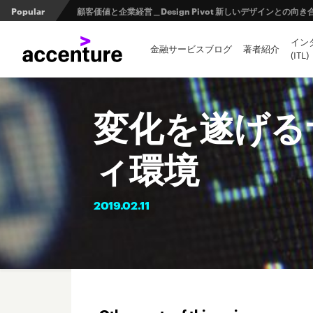
Popular
顧客価値と企業経営＿Design Pivot 新しいデザインとの
イン
日本の金融業界とオープンバンキングの未来 第1回 ：規制と
金融サービスブログ
著者紹介
(ITL)
FinTech Journal掲載記事：第２回 量子コンピュータ
変化を遂げる
ィ環境
2019.
02.
11