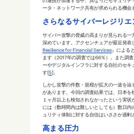
ータ・ネットワーク共有が求められる機会
さらなるサイバーレジリエ
サイバー攻撃の脅威の高まりが見られる一
深めています。アクセンチュアが最近発表
Resilience for Financial Services
』による
ます（2017年の調査では66％）。また調
ーやデジタルインフラに対する自社のセキ
す[
5
]。
しかし攻撃の件数・規模が拡大の一途を辿
があります。今回の調査結果では、日本を標
１ヶ月以上も検知されなかったという実状
には（数時間内は難しいとしても）数日内
ュリティ体制に対する自信はいささか過剰
高まる圧力