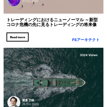
27
Oct
2020
トレーディングにおけるニューノーマル ～新型
コロナ危機の先に見るトレーディングの将来像
Read more
FSアーキテクト
3324 Views
粟倉 万統
26
Oct
2020