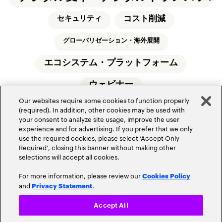
コスト削減
セキュリティ
グローバリゼーション・海外展開
エコシステム・プラットフォーム
ウェビナー
Our websites require some cookies to function properly
(required). In addition, other cookies may be used with
your consent to analyze site usage, improve the user
experience and for advertising. If you prefer that we only
use the required cookies, please select ‘Accept Only
Required’, closing this banner without making other
アクセンチュアについて
サイトマップ
selections will accept all cookies.
お問い合わせ
アクセンチュアのオフィス所在地
For more information, please review our
Cookies Policy
情報セキュリティ基本方針
使用条項
and
.
Privacy Statement
プライバシーポリシー
Cookieポリシー
アクセシビリティステートメント
Accept All
採用案内