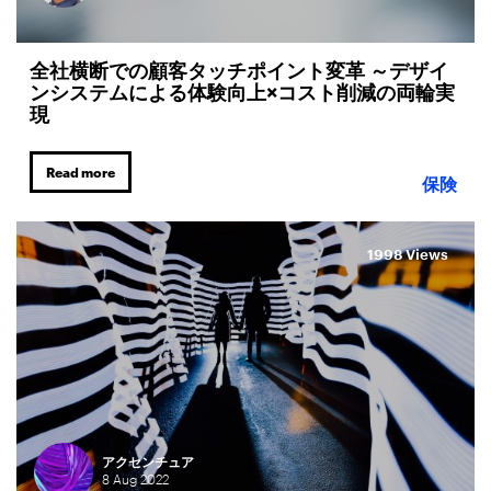
全社横断での顧客タッチポイント変革 ～デザイ
ンシステムによる体験向上×コスト削減の両輪実
現
Read more
保険
1998 Views
アクセンチュア
8
Aug
2022