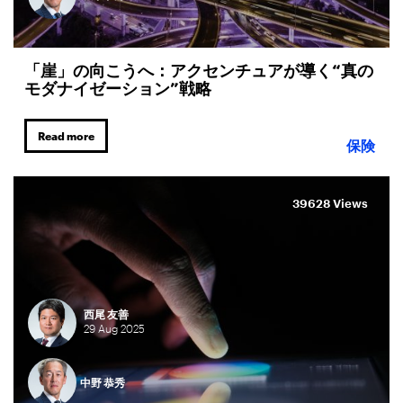
「崖」の向こうへ：アクセンチュアが導く“真の
モダナイゼーション”戦略
Read more
保険
39628 Views
西尾 友善
29
Aug
2025
中野 恭秀