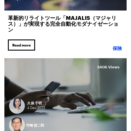
革新的リライトツール「MAJALIS（マジャリ
ス）」が実現する完全自動化モダナイゼーショ
ン
Read more
保険
3406 Views
久保 千明
4
Dec
2023
竹崎 啓二郎