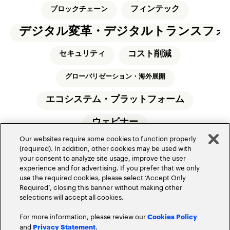
フィンテック
ブロックチェーン
デジタル変革・デジタルトランスフォ
コスト削減
セキュリティ
グローバリゼーション・海外展開
エコシステム・プラットフォーム
ウェビナー
Our websites require some cookies to function properly
(required). In addition, other cookies may be used with
your consent to analyze site usage, improve the user
experience and for advertising. If you prefer that we only
use the required cookies, please select ‘Accept Only
Required’, closing this banner without making other
アクセンチュアについて
サイトマップ
selections will accept all cookies.
お問い合わせ
アクセンチュアのオフィス所在地
For more information, please review our
Cookies Policy
情報セキュリティ基本方針
使用条項
and
.
Privacy Statement