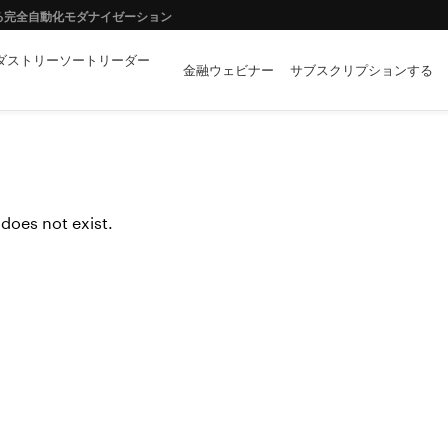
イノベーションの両立に向けて
ダストリーソートリーダー
金融ウェビナー
サブスクリプションする
ーや拡張現実はどのような「金融イノベーション」を創出するか？
向き合い方 第1回 金融機関に求められる新たなビジネスデザイン～ウェビナー
 does not exist.