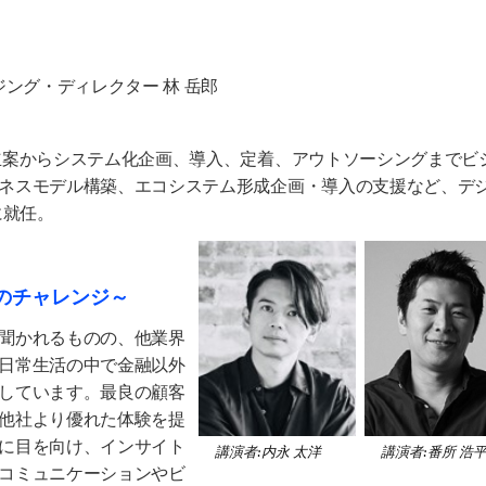
ング・ディレクター 林 岳郎
立案からシステム化企画、導入、定着、アウトソーシングまでビ
ネスモデル構築、エコシステム形成企画・導入の支援など、デ
に就任。
のチャレンジ～
聞かれるものの、他業界
日常生活の中で金融以外
しています。最良の顧客
他社より優れた体験を提
に目を向け、インサイト
講演者:内永 太洋
講演者:番所 浩
コミュニケーションやビ