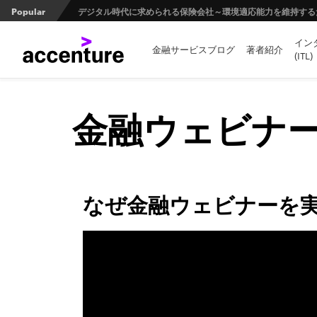
Popular
デジタル時代に求められる保険会社～環境適応能力を維持する
イン
革新的リライトツール「MAJALIS（マジャリス）」が実現
金融サービスブログ
著者紹介
(ITL)
日本の金融業界とオープンバンキングの未来 第1回 ：規制と
金融ウェビナー
なぜ金融ウェビナーを