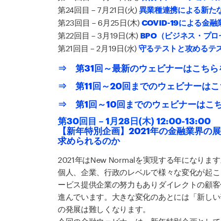
第24回目 – 7月21日(火)
異業種連携による新た
第23回目 – 6月25日(木)
COVID-19による
第22回目 – 3月19日(木)
BPO（ビジネス・プ
第21回目 – 2月19日(水)
守るテストと攻めるテ
⇒ 第31回～
最新のウェビナーはこちら
⇒ 第11回～20回までのウェビナーは
⇒ 第1回～10回までのウェビナーはこ
第30回目 – 1月28日(木) 12:00-13:00
【新年特別企画】2021年の金融業界の
求められるのか
2021年はNew Normalを実現する年にな
個人、企業、行政のレベルで様々な変化が起こ
ービス提供企業の努力もありダイレクトの顧客
進んでいます。大きな変化のあとには「新しい普通
の発展は難しくなります。
今回の金融ウェビナーは、新年特別企画として