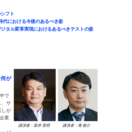
のシフト
化時代における今後のあるべき姿
デジタル変革実現におけるあるべきテストの姿
は何が
界中で
し、サ
直しが
た企業
講演者：新井 英明
講演者：堆 俊介
キャピ