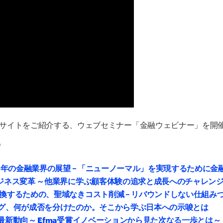
サイトをご紹介する、ウェブセミナー「金融ウェビナー」を開
ー
1年の金融業界の展望 – 「ニューノーマル」を実現するために
ジネス変革 ～他業界に学ぶ顧客体験の追求と成長へのチャレン
換するための、聖域なきコスト削減 – リバウンドしない仕組み
グ、何が成否を分けたのか。そこから学ぶ日本への示唆とは
最新動向～ Efma受賞イノベーションから見た次なる一歩とは～