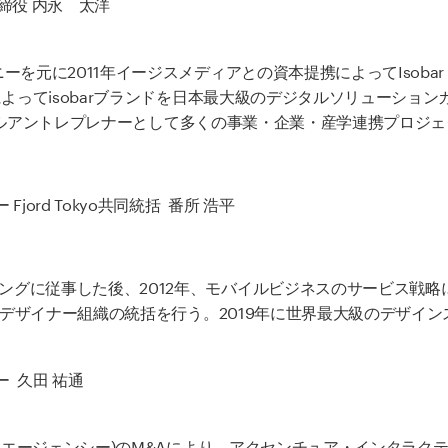
pan 取締役 内永 太洋
を元に2011年イージスメディアとの資本提携によってIsobar 
によってisobarブランドを日本最大級のデジタルソリューション
でシリアルアントレプレナーとして多くの事業・企業・産学連携プロジ
ord Tokyo共同統括 番所 浩平
ングに従事した後、2012年、モバイルビジネスのサービス戦
するデザイナー組織の統括を行う。2019年に世界最大級のデザイン
 久田 祐通
ル・エージェンシー)のM&Aにより、アクセンチュア・インタラク