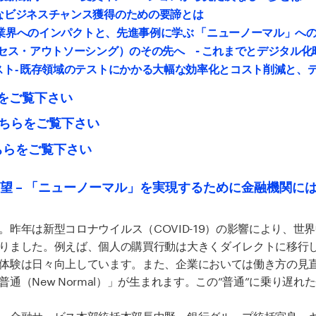
なビジネスチャンス獲得のための要諦とは
金融業界へのインパクトと、先進事例に学ぶ 「ニューノーマル」へ
ロセス・アウトソーシング）のその先へ - これまでとデジタル
スト‐ 既存領域のテストにかかる大幅な効率化とコスト削減と、
をご覧下さい
こちらをご覧下さい
ちらをご覧下さい
展望 – 「ニューノーマル」を実現するために金融機関に
ります。昨年は新型コロナウイルス（COVID-19）の影響により、世
りました。例えば、個人の購買行動は大きくダイレクトに移行
体験は日々向上しています。また、企業においては働き方の見
（New Normal）」が生まれます。この”普通”に乗り遅れ
、金融サービス本部統括本部長中野、銀行グループ統括宮良、