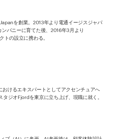
Japanを創業。2013年より電通イージスジャパ
カンパニーに育てた後、2016年3月より
ェクトの設立に携わる。
略におけるエキスパートとしてアクセンチュアへ
スタジオFjordを東京に立ち上げ、現職に就く。
ティブ（AI）に参画。AI参画後は、顧客体験設計